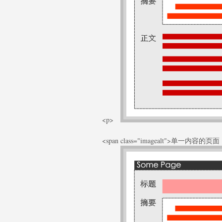
<p>
<span class="imagealt">单一内容