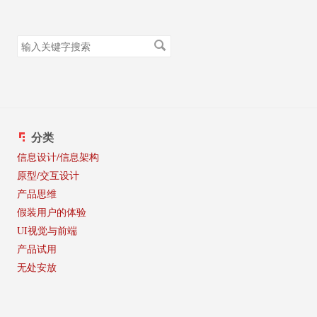
搜
索
关
键
字
分类
信息设计/信息架构
原型/交互设计
产品思维
假装用户的体验
UI视觉与前端
产品试用
无处安放