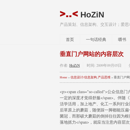
HoZiN
产品策划、信息架构、交互设计；爱思
首页
一句话经典
嚼书
垂直门户网站的内容层次
作者:
HoZiN
时间:
2009年09月05日
Home
»
信息设计/信息架构
,
产品思维
» 垂直门户
<p><span class="so-call
一定的深度才觉得舒服</span>。伴随《<spa
活学活用，加上地产、化工一系列行业
后草原上的蘑菇，随便踩一脚都能压扁
菌冠，而那硕大蘑菇的倒掉往往因为根扎的不够深
落地抓力</span>，就应当注意内容层次