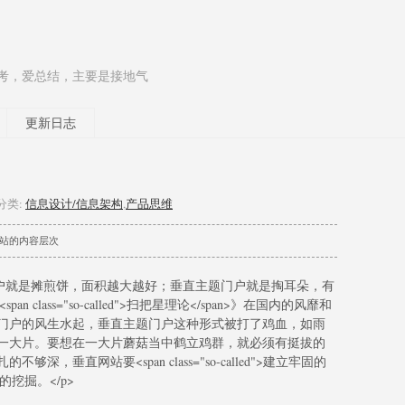
考，爱总结，主要是接地气
更新日志
分类:
信息设计/信息架构
,
产品思维
网站的内容层次
ed">公众信息门户就是摊煎饼，面积越大越好；垂直主题门户就是掏耳朵，有
n class="so-called">扫把星理论</span>》在国内的风靡和
门户的风生水起，垂直主题门户这种形式被打了鸡血，如雨
一大片。要想在一大片蘑菇当中鹤立鸡群，就必须有挺拔的
，垂直网站要<span class="so-called">建立牢固的
的挖掘。</p>