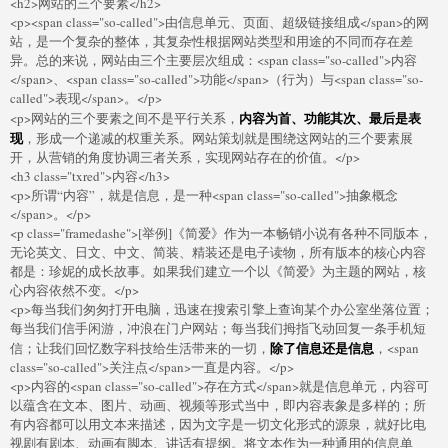
<h2>网站的三个要素</h2>
<p><span class="so-called">由信息单元、页面、超级链接组成</span>的网
站，是一个复杂的整体，其复杂性根据网站类型和用途的不同而存在差
异。总的来说，网站由三个主要层次组成：<span class="so-called">内容
</span>、<span class="so-called">功能</span>（行为）与<span class="so-
called">表现</span>。</p>
内容为首、功能其次、最后是表
<p>网站的三个要素之间不是平行关系，
现
，形成一个递减的权重关系。网站策划就是围绕这网站的三个要素展
开，从营销的角度协调三者关系，实现网站存在的价值。</p>
<h3 class="txred">内容</h3>
<p>所谓“内容”，就是信息，是一种<span class="so-called">抽象概念
</span>。</p>
<p class="framedashe">[举例]《简爱》作为一本畅销小说有各种不同版本，
无论英文、日文、中文、简装、精装还是电子读物，所有版本的核心内容
都是：珍妮的成长故事。如果我们建立一个以《简爱》为主题的网站，核
心内容依然不变。</p>
<p>每当我们匆匆打开电脑，迅速在搜索引擎上查询某个办公室坐落位置；
每当我们信手闲游，冲浪在门户网站；每当我们拇指飞动回复一条手机短
除了信息还是信息
信；让我们回忆数字科技给生活带来的一切，
，<span
class="so-called">关注点</span>一直是内容。</p>
<p>内容的<span class="so-called">存在方式</span>就是信息单元，内容可
以蕴含在文本、图片、动画、视频等形式当中，即内容表象是多样的；所
有内容都可以用文本来描述，因为文字是一切文化形式的源泉，就好比电
视剧有剧本、动画有脚本、讲话有提纲。将文本作为一种通用的信息单