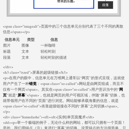
<span class="imagealt">页面中的三个信息单元分别代表了三个不同的离散
信息</span></p>
信息单元
类型
信息
图片
图像
一杯咖啡
标题
文本
轻松时刻
段落
文本
轻松时刻的描述
</div>
<h3 class="txred">屏幕的超级链接</h3>
<p>在用户的眼中，信息单元在万维网上通常以“网页”的形式呈现，这就使
错觉
用户产生了一种
：<span class="so-called">网站是由网页组成，而且不
网
仅有一个网页</span>。其实在<span class="so-called">用户意识当中的“
页
屏幕
”就是“
”</span>，也就是网页的用户可视区域，伴随“屏幕”切换，也
就带领用户在不同的“页面”进行浏览。网站能够承载海量的信息，就是
<span class="so-called">依靠超级链接在不同的“屏幕”之间切换</span>。
</p>
<div class="framedashe"><dl><dt>[实例]单页面魔术</dt>
<dd><p>举一个极端的例子，无论什么样的网站，都可以只拥有一个页面！
是的，我们用锚点（注）来进行“屏幕”的切换。设置锚点的方法很简单，只