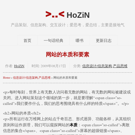
HoZiN
产品策划、信息架构、交互设计；爱思考，爱总结，主要是接地气
首页
一句话经典
嚼书
更新日志
网站的本质和要素
作者:
HoZiN
时间:
2009年08月17日
分类:
信息设计/信息架构
,
产品思维
Home
»
信息设计/信息架构
,
产品思维
» 网站的本质和要素
<p>每时每刻，世界上有无数人访问着无数的网站，有无数的网站被建设或
关闭。进入网站策划这个领域的第一步，就是要理解“<span class="so-
called">我们要作什么，我们的思考围绕具有什么样的特质</span>”。</p>
<h2>网站的本质</h2>
<p>所有运行在万维网上的站点千奇百态、形式迥异、功能各样，从其组织
本质
原则和运作原理，我们可以窥探网站的
：<span class="so-called">离散
信息的集合</span>、<span class="so-called">屏幕的超级链接</span>、