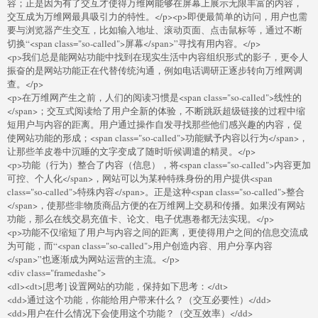
容；正是因为有了交互才使得万维网能够在屏幕上展示无限丰富的内容，
交互成为万维网最具吸引力的特性。</p><p>即便最简单的访问，用户也需
要与浏览器产生交互，比如输入地址、滚动页面、点击鼠标等，通过不断
切换“<span class="so-called">屏幕</span>”寻找有用内容。</p>
<p>我们总是能网站功能中找到在现实生活中内容组织形式的影子，更令人
振奋的是网站功能正在代替传统沟通，例如电话调研正逐步转向万维网调
查。</p>
<p>在万维网产生之前，人们的阅读习惯是<span class="so-called">线性的
</span>；交互式阅读给了用户全新的体验，不断跳跃超级链接的过程中缩
短用户与内容的距离。用户通过操作自发寻找那些他们感兴趣的内容，促
使网站功能的形成；<span class="so-called">功能赋予内容以行为</span>，
让那些羊皮卷中沉睡的文字变成了随时听候调遣的精灵。</p>
<p>功能（行为）整合了内容（信息），将<span class="so-called">内容更加
可控、个人化</span>，网站可以为某种特殊身份的用户提供<span
class="so-called">特殊内容</span>。正是这种<span class="so-called">整合
</span>，使那些非物质商品方便的在万维网上交易和传播。如果没有网站
功能，那么在线交易充值卡、论文、电子优惠卷都无法实现。</p>
<p>功能不仅缩短了用户与内容之间的距离，更使得用户之间的信息交流成
为可能，而“<span class="so-called">用户创造内容、用户分享内容
</span>”也逐渐成为网站运营的主流。</p>
<div class="framedashe">
<dl><dt>[思考] 设置网站的功能，保持如下思考：</dt>
<dd>通过这个功能，你能给用户带来什么？（交互必要性）</dd>
<dd>用户在什么情况下会使用这个功能？（交互效率）</dd>