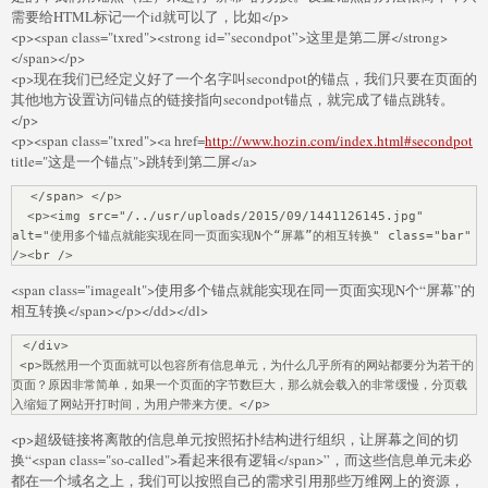
需要给HTML标记一个id就可以了，比如</p>
<p><span class="txred"><strong id=”secondpot”>这里是第二屏</strong>
</span></p>
<p>现在我们已经定义好了一个名字叫secondpot的锚点，我们只要在页面的
其他地方设置访问锚点的链接指向secondpot锚点，就完成了锚点跳转。
</p>
<p><span class="txred"><a href=
http://www.hozin.com/index.html#secondpot
title="这是一个锚点">跳转到第二屏</a>
  </span> </p>

  <p><img src="/../usr/uploads/2015/09/1441126145.jpg" 
alt="使用多个锚点就能实现在同一页面实现N个“屏幕”的相互转换" class="bar" 
/><br />
<span class="imagealt">使用多个锚点就能实现在同一页面实现N个“屏幕”的
相互转换</span></p></dd></dl>
 </div>

 <p>既然用一个页面就可以包容所有信息单元，为什么几乎所有的网站都要分为若干的
页面？原因非常简单，如果一个页面的字节数巨大，那么就会载入的非常缓慢，分页载
入缩短了网站开打时间，为用户带来方便。</p>
<p>超级链接将离散的信息单元按照拓扑结构进行组织，让屏幕之间的切
换“<span class="so-called">看起来很有逻辑</span>”，而这些信息单元未必
都在一个域名之上，我们可以按照自己的需求引用那些万维网上的资源，