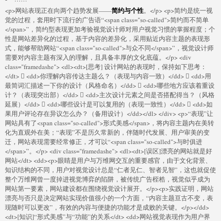
简约与个性
<p>网站表现正在向两个趋势发展——
。</p> <p>简约是统一视
觉的过程，套用时下流行的广告语“<span class="so-called">简约而不简单
</span>”，简约型表现更加考验视觉设计师对用户视觉习惯的掌握程度；个
性是网站差异化的过程，基于内容的差异化，采用贴近内容主题的表现形
式，能够帮助网站“<span class="so-called">与众不同</span>”，视觉设计师
需要对内容主题有深入的理解，且具备丰厚的文化底蕴。</p> <div
class="framedashe"> <dl><dt>[思考] 设计网站的表现时，保持如下思考：
</dt>  <dd>你理解内容传达主题么？（表现与内容一致）</dd>  <dd>用
最简词汇描述一下你的设计（风格命名）</dd>  <dd>哪些地方应该着重设
计？（表现突出部）</dd>  <dd>主次设计元素之间是否搭配得当？（风格
延展）</dd>  <dd>哪些设计是可以复用的（表现一致性）</dd>  <dd>如
果用户评论存在异议怎么办？（备用设计）</dd></dl> </div> <p>“表现”让
网站具有了<span class="so-called">形式美感</span>，将内容主题内在美转
化为直观外在美；“表现”不是历久常新的，伴随时代发展、用户审美的变
迁，网站表现需要经常修正，才可以“<span class="so-called">与时俱进
</span>”。</p> <div class="framedashe"> <dl><dt>[误区]漂亮的网站就是好
网站</dt> <dd><p>眼睛是用户与万维网交互的重要感官，由于文化背景、
知识结构的不同，用户对视觉设计总是“仁者见仁、智者见智”，这也就促使
整个万维网曾一度掉进视觉博弈的陷阱，被传统广告桎梏，视觉似乎成为
网站第一要素，网站建设都在围绕视觉设计展开。</p><p>实践证明，网站
漂亮与否只是决定网站实现价值很小的一个方面，“内容主题亘古不变，表
现随时可以更改”，有效的内容与便捷的功能才是成败的关键。</p></dd>
<dt>[知识]“形式美感”与“功能”的关系</dt> <dd>网站视觉表现作为用户界