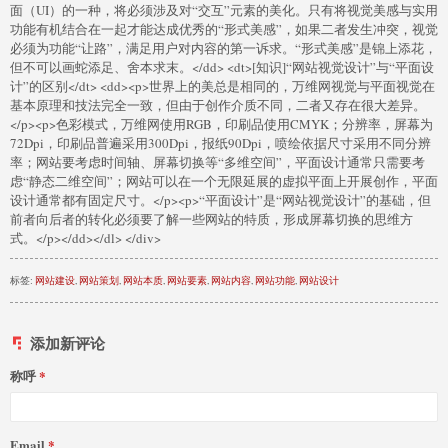
面（UI）的一种，将必须涉及对“交互”元素的美化。只有将视觉美感与实用
功能有机结合在一起才能达成优秀的“形式美感”，如果二者发生冲突，视觉
必须为功能“让路”，满足用户对内容的第一诉求。“形式美感”是锦上添花，
但不可以画蛇添足、舍本求末。</dd> <dt>[知识]“网站视觉设计”与“平面设
计”的区别</dt> <dd><p>世界上的美总是相同的，万维网视觉与平面视觉在
基本原理和技法完全一致，但由于创作介质不同，二者又存在很大差异。
</p><p>色彩模式，万维网使用RGB，印刷品使用CMYK；分辨率，屏幕为
72Dpi，印刷品普遍采用300Dpi，报纸90Dpi，喷绘依据尺寸采用不同分辨
率；网站要考虑时间轴、屏幕切换等“多维空间”，平面设计通常只需要考
虑“静态二维空间”；网站可以在一个无限延展的虚拟平面上开展创作，平面
设计通常都有固定尺寸。</p><p>“平面设计”是“网站视觉设计”的基础，但
前者向后者的转化必须要了解一些网站的特质，形成屏幕切换的思维方
式。</p></dd></dl> </div>
标签:
网站建设
,
网站策划
,
网站本质
,
网站要素
,
网站内容
,
网站功能
,
网站设计
添加新评论
称呼
Email