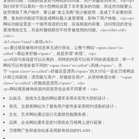
复杂的功能；功能的设置还与网站的访问量、用户兴趣差别有关。</p><p>
我们经常可以看到一些小型网站设置了非常复杂的功能，而这些功能要么
徒劳增加了用户操作、要么被“束之高阁”很少被使用，造成了不必要的浪
费。复杂的功能还可能造成网站载入速度缓慢，影响了用户体验。</p><p>
网站功能设置是一个循序渐进的过程，应该根据内容量、访问情况的变化
逐渐增加交互，并及时撤销那些不经常被使用的功能。</p></dd></dl>
</div>
<h3 class="txred">表现</h3>
<p>通过视觉修饰对信息单元进行美化，让整个网站“<span class="so-
called">看起来舒服</span>”，就是所谓“表现”。</p>
<p>内容与表现是可以分离的，同样的内容可以有不同的表现形式，即一个
网站可以有很多套不同的“<span class="so-called">风格</span>”。关
于“<span class="so-called">舒服还是漂亮</span>”的大讨论一直在万维网设
计师之间延续；漂亮吸引用户，舒服留住用户，从营销角度分析：“<span
class="so-called">舒服就是漂亮</span>”。</p>
<p>网站视觉修饰依据内容差异也会有不同要求：</p>
以娱乐、游戏为主题的网站通常采用丰富而大胆的设计；
资讯、交易类网站为了避免用户疲劳多采用简约清新的设计；
文化、艺术网站通过设计元素烘托氛围美感；
品牌、企业网站通常是把VI系统在万维网上进行延展；
万维网广告和迷你站多采用新奇炫动的FLASH；
……