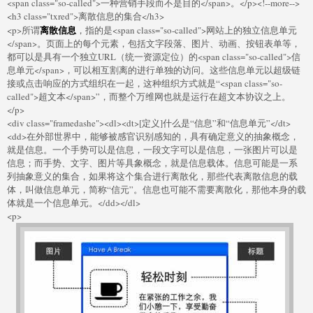
<span class="so-called">一种营销手段而不是目的</span>。</p><!--more-->
<h3 class="txred">离散信息的集合</h3>
离散信息
<p>所谓
，指的是<span class="so-called">网站上的独立信息单元
</span>。页面上的每个元素，包括文字段落、图片、动画、按钮表单等，
都可以是具有一个独立URL（统一资源定位）的<span class="so-called">信
息单元</span>，可以相互割离的进行单独的访问。这些信息单元以超级链
接或点击响应的方式组织在一起，这种组织方式就是“<span class="so-
called">超文本</span>”，而整个万维网也就是运行在超文本协议之上。
</p>
<div class="framedashe"><dl><dt>[定义]什么是“信息”和“信息单元”</dt>
<dd>在外部世界中，能够被感官识别感知的，具有确定意义的抽象概念，
就是信息。一个手势可以是信息，一段文字可以是信息，一张图片可以是
信息；而手势、文字、图片等具象概念，就是信息载体。信息可能是一系
列抽象意义的集合，如果将这个集合进行离散化，那些代表离散信息的载
体，叫做信息单元，简称“信元”。信息也可能不需要离散化，那他本身的载
体就是一个信息单元。</dd></dl>
<p>