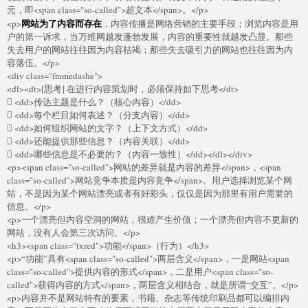
元，即<span class="so-called">超文本</span>。</p>
网站为了内容而存在
<p>
，内容传播是网络营销的主要手段；浏览内容是用
户的第一诉求，当万维网越发蓬勃发展，内容的重要性就越发凸显。那些
失去用户的网站往往因为内容枯竭；那些失去吸引力的网站也往往因为内
容落伍。</p>
<div class="framedashe">
<dl><dt>[思考] 在进行内容策划时，必须保持如下思考</dt>
 <dd>传达主题是什么？（核心内容）</dd>
 <dd>每个栏目如何表述？（分支内容）</dd>
 <dd>如何组织网站的文字？（上下文方式）</dd>
 <dd>还能提供那些信息？（内容关联）</dd>
 <dd>哪些信息是不必要的？（内容一致性）</dd></dl></div>
<p><span class="so-called">网站的差异就是内容的差异</span>，<span
class="so-called">网站竞争本质是内容竞争</span>。用户选择浏览某个网
站，不是因为某个网站漂亮或者有好彩头，仅仅是因为那里有用户需要的
信息。</p>
<p>一个漂亮但内容空洞的网站，很难产生价值；一个漂亮但内容不更新的
网站，没有人会第三次访问。</p>
<h3><span class="txred">功能</span>（行为）</h3>
<p>“功能”具有<span class="so-called">两层含义</span>，一是网站<span
class="so-called">提供内容的形式</span>，二是用户<span class="so-
called">获得内容的方式</span>，两层含义相结合，就是所谓“交互”。</p>
<p>内容并不是网站特有的要素，书籍、杂志等传统印刷品都可以编排内