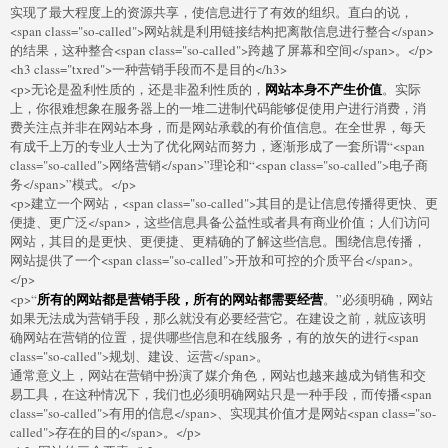
实现了最大程度上的资源共享，使信息进行了有效的组织。直白的说，
<span class="so-called">网站就是利用链接结构把离散信息进行整合</span>
的结果，这种整合<span class="so-called">跨越了屏幕和空间</span>。</p>
<h3 class="txred">一种营销手段而不是目的</h3>
网站本身不产生价值
<p>无论是盈利性质的，还是非盈利性质的，
。实际
上，你很难想象在服务器上的一堆二进制代码能够促使用户进行消费，消
费关注点并非在网站本身，而是网站承载的有价值信息。在全世界，每天
有成千上万的专业人士为了优化网站而努力，逐渐形成了一套所谓“<span
class="so-called">网络营销</span>”理论和“<span class="so-called">电子商
务</span>”模式。</p>
<p>建立一个网站，<span class="so-called">其目的是让信息传播得更快、更
便捷、更广泛</span>，这些信息具备公益性或者具有商业价值；人们访问
网站，其目的是更快、更便捷、更精确的了解这些信息。围绕信息传播，
网站提供了一个<span class="so-called">开放和可控的介质平台</span>。
</p>
所有的网站都是营销手段，所有的网站都需要经营
<p>“
。”必须明确，网站
如果无法成为营销手段，那么就没有必要经营它。在建设之前，就应该明
确网站在营销的位置，提供哪些信息和在线服务，有的放矢的进行<span
class="so-called">规划、建设、运营</span>。
通常意义上，网站在营销中扮演了媒介角色，网站也越来越成为销售和交
易工具，在这种情况下，我们也必须明确网站只是一种手段，而传播<span
class="so-called">有用的信息</span>、实现其价值才是网站<span class="so-
called">存在的目的</span>。</p>