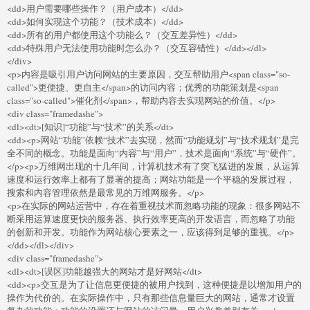
<dd>用户需要哪些操作？（用户成本）</dd>
<dd>如何实现这个功能？（技术成本）</dd>
<dd>所有的用户都使用这个功能么？（交互差异性）</dd>
<dd>特殊用户无法使用功能时怎么办？（交互容错性）</dd></dl>
</div>
<p>内容是吸引用户访问网站的主要原因，交互帮助用户<span class="so-
called">更便捷、更自主</span>的访问内容；优秀的功能策划是<span
class="so-called">催化剂</span>，帮助内容去实现网站的价值。</p>
<div class="framedashe">
<dl><dt>[知识]“功能”与“技术”的关系</dt>
<dd><p>网站“功能”依赖“技术”去实现，然而“功能规划”与“技术规划”是完
全不同的概念。功能是面向“内容”与“用户”，技术是面向“系统”与“硬件”。
</p><p>万维网出现的十几年间，计算机技术有了突飞猛进的发展，从运算
速度和运行效率上都有了显著的提高；网站功能是一个平稳的发展过程，
搜索和内容管理依然是最常见的万维网服务。</p>
<p>在实际的网站运营中，存在着重视技术而忽略功能的现象：很多网站不
断采用运算速度更快的服务器、执行效率更高的开发语言，而忽略了功能
的创新和开发。功能作为网站核心要素之一，应该得到足够的重视。</p>
</dd></dl></div>
<div class="framedashe">
<dl><dt>[误区]功能越强大的网站才是好网站</dt>
<dd><p>交互是为了让信息更便捷的被用户找到，这种便捷是以增加用户的
操作为代价的。在实际操作中，只有那些信息量巨大的网站，通常才设置