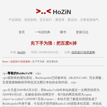
HoZiN
产品策划、信息架构、交互设计；爱思考，爱总结，主要是接地气
首页
一句话经典
嚼书
更新日志
先下手为强：把百度K掉
作者:
HoZiN
时间:
2009年08月20日
分类:
信息设计/信息架构
Home
»
信息设计/信息架构
» 先下手为强：把百度K掉
尊敬的Baidu.CoM
<p>
：</p>
<p>很荣幸的通知贵站，Baiduspider已经被本站（HoZiN.CoM）完全屏蔽，
百度搜索蜘蛛程序再也无法爬行本站的全部内容。</p>
<p>今天是2009年8月20日，而Baidu.CoM对本站的最近一次网页快照为
2009年8月6日，在被收录的6张网页中，有5张的网页快照为<span
class="so-called">2009年7月份</span>；本站不想了解是何原因造成了
Baiduspider半身不遂，今后也不想劳烦Baidu.CoM抓取本站页面；本站也