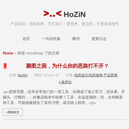
HoZiN
产品策划、信息架构、交互设计；爱思考，爱总结，主要是接地气
首页
一句话经典
嚼书
更新日志
Home
» 标签 mindmap 下的文章
脑图之困，为什么你的思路打不开？
作者:
HoZiN
时间:
2016.01.16
分类:
信息设计/信息架构
,
产品思维
4 条评论
<p>思维导图，近年非常热门的一类工具，仿佛成了瑞士军刀，切水果、开
罐头、拧螺丝……好像还能杀牛砍树？工具，永远是辅助；但，太倚赖某
种工具，可能就被固化了某些习惯，成为路上羁绊。</p>
+阅读全文