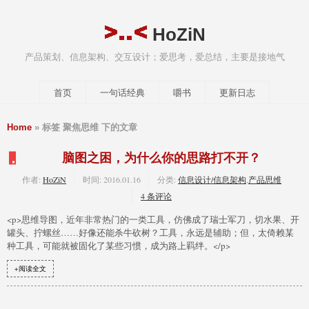
HoZiN
产品策划、信息架构、交互设计；爱思考，爱总结，主要是接地气
首页
一句话经典
嚼书
更新日志
Home
» 标签 聚焦思维 下的文章
脑图之困，为什么你的思路打不开？
作者:
HoZiN
时间:
2016.01.16
分类:
信息设计/信息架构
,
产品思维
4 条评论
<p>思维导图，近年非常热门的一类工具，仿佛成了瑞士军刀，切水果、开
罐头、拧螺丝……好像还能杀牛砍树？工具，永远是辅助；但，太倚赖某
种工具，可能就被固化了某些习惯，成为路上羁绊。</p>
+阅读全文