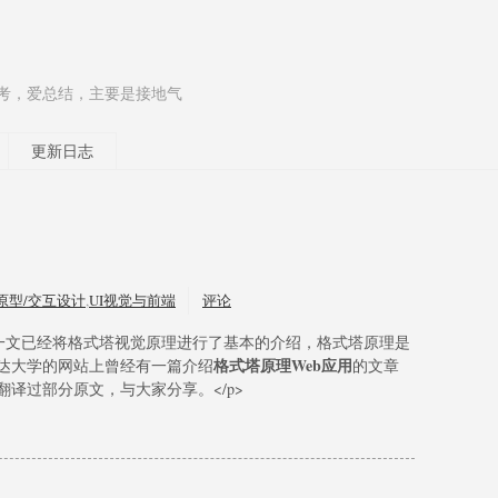
考，爱总结，主要是接地气
更新日志
原型/交互设计
,
UI视觉与前端
评论
一文已经将格式塔视觉原理进行了基本的介绍，格式塔原理是
格式塔原理Web应用
达大学的网站上曾经有一篇介绍
的文章
译过部分原文，与大家分享。</p>