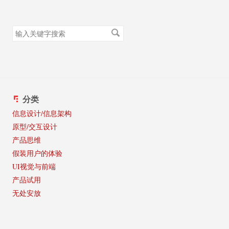
搜
索
关
键
字
分类
信息设计/信息架构
原型/交互设计
产品思维
假装用户的体验
UI视觉与前端
产品试用
无处安放