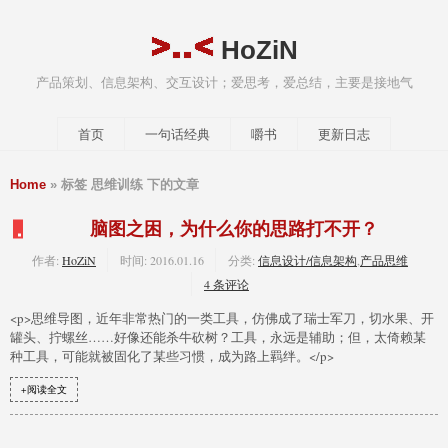
HoZiN
产品策划、信息架构、交互设计；爱思考，爱总结，主要是接地气
首页
一句话经典
嚼书
更新日志
Home
» 标签 思维训练 下的文章
脑图之困，为什么你的思路打不开？
作者:
HoZiN
时间:
2016.01.16
分类:
信息设计/信息架构
,
产品思维
4 条评论
<p>思维导图，近年非常热门的一类工具，仿佛成了瑞士军刀，切水果、开
罐头、拧螺丝……好像还能杀牛砍树？工具，永远是辅助；但，太倚赖某
种工具，可能就被固化了某些习惯，成为路上羁绊。</p>
+阅读全文