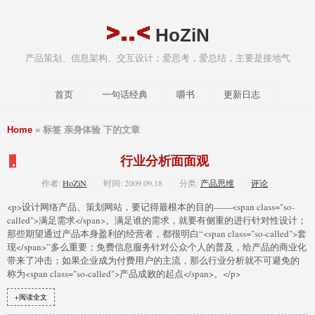
HoZiN
产品策划、信息架构、交互设计；爱思考，爱总结，主要是接地气
首页
一句话经典
嚼书
更新日志
Home
» 标签 亲身体验 下的文章
行业分析面面观
作者:
HoZiN
时间:
2009.09.18
分类:
产品思维
评论
<p>设计网络产品、策划网站，要记得最根本的目的——<span class="so-
called">满足需求</span>。满足谁的需求，就要有侧重的进行针对性设计；
那些期望通过产品本身盈利的经营者，都很明白“<span class="so-called">套
现</span>”多么重要；免费信息服务针对公众个人的普及，给产品的商业化
带来了冲击；如果企业成为付费用户的主流，那么行业分析就不可避免的
称为<span class="so-called">产品成败的起点</span>。</p>
+阅读全文